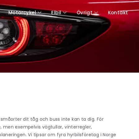
Motorcykel
Elbil
Övrigt
Kontakt
ch småorter dit tåg och buss inte kan ta dig. För
, men exempelvis vägtullar, vinterregler,
aneringen. Vi tipsar om fyra hyrbilsföretag i Norge