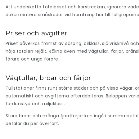
Att underskatta totalpriset och körsträckan, ignorera väderv
dokumentera småskador vid hämtning hör till fallgroparna du
Priser och avgifter
Priset påverkas främst av säsong, bilklass, självrisknivå 
höja totalen rejält. Räkna även med vägtullar, färjor, bräns
förare och unga förare.
Vägtullar, broar och färjor
Tullstationer finns runt större städer och på vissa vägar, 
automatiskt och avgifterna efterdebiteras. Beloppen vari
fordonstyp och miljöklass.
Stora broar och många fjordfärjor kan ingå i samma betalfl
betalar du per överfart.