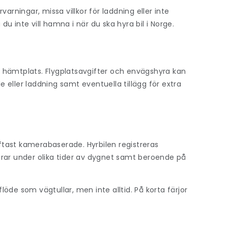
arningar, missa villkor för laddning eller inte
 inte vill hamna i när du ska hyra bil i Norge.
och hämtplats. Flygplatsavgifter och envägshyra kan
le eller laddning samt eventuella tillägg för extra
oftast kamerabaserade. Hyrbilen registreras
erar under olika tider av dygnet samt beroende på
öde som vägtullar, men inte alltid. På korta färjor