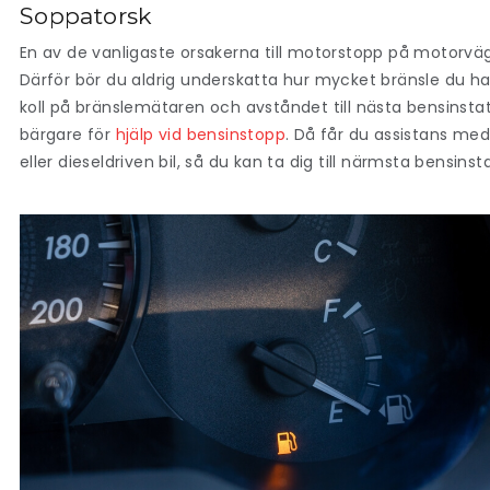
Soppatorsk
En av de vanligaste orsakerna till motorstopp på motorväg är
Därför bör du aldrig underskatta hur mycket bränsle du har
koll på bränslemätaren och avståndet till nästa bensinst
bärgare för
hjälp vid bensinstopp
. Då får du assistans med
eller dieseldriven bil, så du kan ta dig till närmsta bensinst