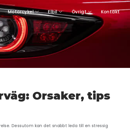
Motorcykel
Elbil
Övrigt
Kontakt
väg: Orsaker, tips
else. Dessutom kan det snabbt leda till en stressig