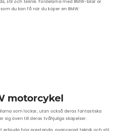
a, stil och teknik. Fördelarna med BMW-bilar är
r som du kan få när du köper en BMW:
W motorcykel
ilarna som lockar, utan också deras fantastiska
 sig även till deras tvåhjuliga skapelser.
 erbjuda hög prestanda, avancerad teknik och stil.