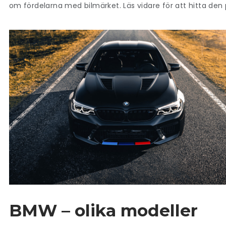
om fördelarna med bilmärket. Läs vidare för att hitta den
BMW – olika modeller