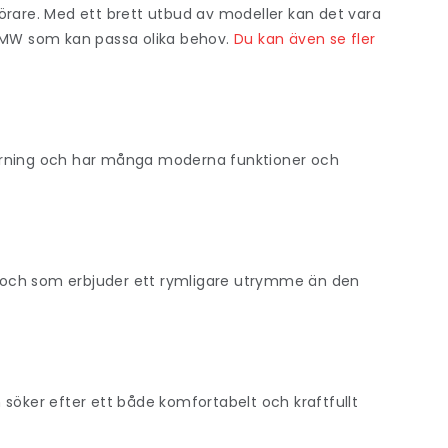
örare. Med ett brett utbud av modeller kan det vara
av BMW som kan passa olika behov.
Du kan även se fler
körning och har många moderna funktioner och
 och som erbjuder ett rymligare utrymme än den
 söker efter ett både komfortabelt och kraftfullt