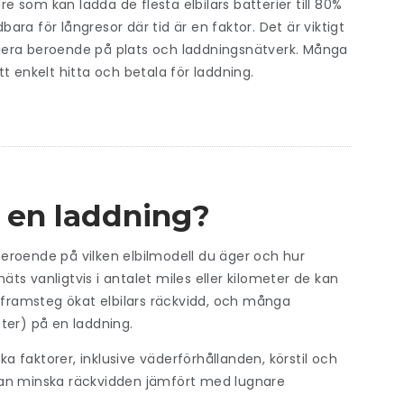
re som kan ladda de flesta elbilars batterier till 80%
ra för långresor där tid är en faktor. Det är viktigt
ariera beroende på plats och laddningsnätverk. Många
t enkelt hitta och betala för laddning.
å en laddning?
eroende på vilken elbilmodell du äger och hur
mäts vanligtvis i antalet miles eller kilometer de kan
a framsteg ökat elbilars räckvidd, och många
ter) på en laddning.
ka faktorer, inklusive väderförhållanden, körstil och
r kan minska räckvidden jämfört med lugnare