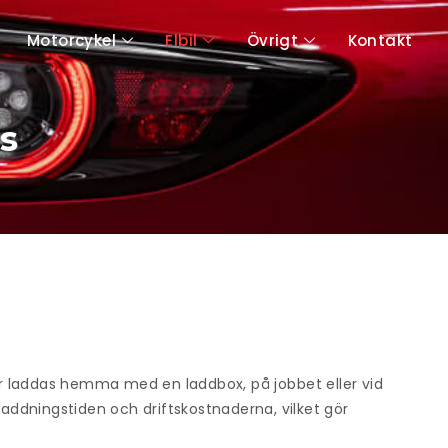
Motorcykel
Elbil
Övrigt
Kontakt
ps
ilar laddas hemma med en laddbox, på jobbet eller vid
laddningstiden och driftskostnaderna, vilket gör