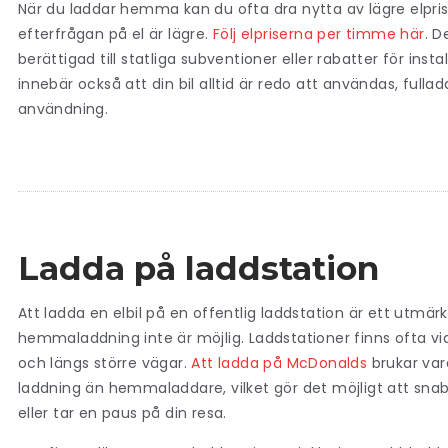
När du laddar hemma kan du ofta dra nytta av lägre elprise
efterfrågan på el är lägre.
Följ elpriserna per timme här
. D
berättigad till statliga subventioner eller rabatter för i
innebär också att din bil alltid är redo att användas, fullad
användning.
Ladda på laddstation
Att ladda en elbil på en offentlig laddstation är ett utmärk
hemmaladdning inte är möjlig. Laddstationer finns ofta vi
och längs större vägar.
Att ladda på McDonalds
brukar var
laddning än hemmaladdare, vilket gör det möjligt att snab
eller tar en paus på din resa.