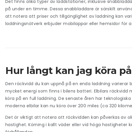
Det finns olika typer av laddstationer, inklusive snabbladda
på under en timme. Dessa snabbladdare är särskilt användba
att notera att priser och tillgänglighet av laddning kan v
laddningsnätverk erbjuder mobilappar eller hemsidor för at
Hur långt kan jag köra p
Den räckvidd du kan uppnå på en enda laddning varierar b
mycket energi som finns i bilens batteri. Elbilars räckvidd 
köra på en full laddning. De senaste åren har teknologisk
moderna elbilar kan nu köra över 200 miles (ca 320 kilome
Det är viktigt att notera att räckvidden kan påverkas av oli
hastighet. Körning i kallt väder eller vid höga hastighete