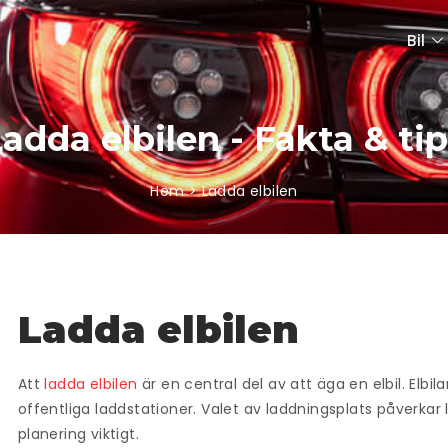
Bil
adda elbilen - Fakta & ti
Hem > Ladda elbilen
Ladda elbilen
Att
ladda elbilen
är en central del av att äga en elbil. Elb
offentliga laddstationer. Valet av laddningsplats påverkar 
planering viktigt.