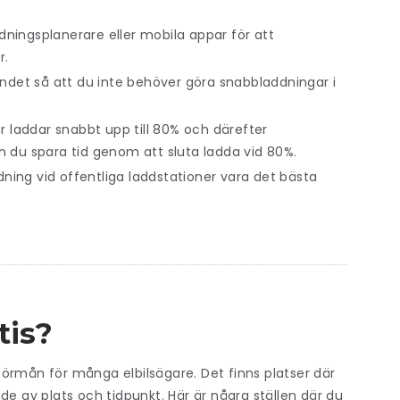
dningsplanerare eller mobila appar för att
r.
bundet så att du inte behöver göra snabbladdningar i
lar laddar snabbt upp till 80% och därefter
 du spara tid genom att sluta ladda vid 80%.
dning vid offentliga laddstationer vara det bästa
tis?
v förmån för många elbilsägare. Det finns platser där
de av plats och tidpunkt. Här är några ställen där du