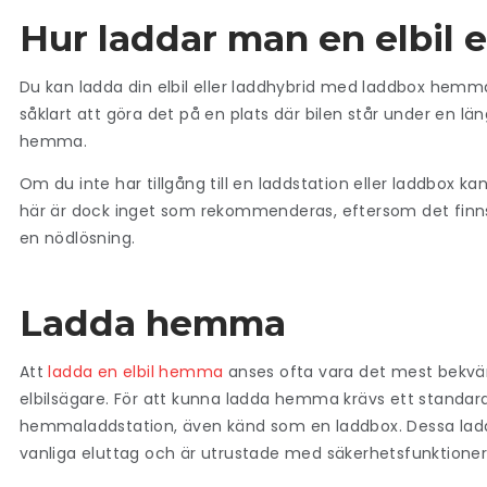
Hur laddar man en elbil e
Du kan ladda din elbil eller laddhybrid med laddbox hemma 
såklart att göra det på en plats där bilen står under en län
hemma.
Om du inte har tillgång till en laddstation eller laddbox ka
här är dock inget som rekommenderas, eftersom det finns 
en nödlösning.
Ladda hemma
Att
ladda en elbil hemma
anses ofta vara det mest bekväm
elbilsägare. För att kunna ladda hemma krävs ett standardis
hemmaladdstation, även känd som en laddbox. Dessa ladd
vanliga eluttag och är utrustade med säkerhetsfunktione