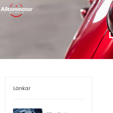
L
Länkar