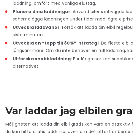
laddning jämfört med vanliga eluttag.
Planera dina laddningar
: Använd bilens inbyggda lad
schemalägga laddningen under tider med lägre elprise
Utveckla laddvanor
: Försök att ladda din elbil regel
sista minuten.
Utveckla en “topp till 80%”-strategi
: De flesta elbi
långsammare. Om du inte behöver en full laddning, kan
Utforska snabbladdning
: För långresor kan snabblad
alternativet.
Var laddar jag elbilen gra
Möjligheten att ladda din elbil gratis kan vara en attrakti
du kan hitta gratis laddning, även om det oftast är beroen