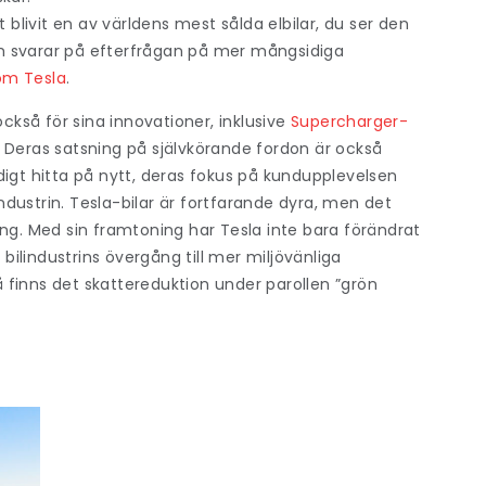
livit en av världens mest sålda elbilar, du ser den
 svarar på efterfrågan på mer mångsidiga
om Tesla
.
också för sina innovationer, inklusive
Supercharger-
. Deras satsning på självkörande fordon är också
t hitta på nytt, deras fokus på kundupplevelsen
industrin. Tesla-bilar är fortfarande dyra, men det
jning. Med sin framtoning har Tesla inte bara förändrat
ilindustrins övergång till mer miljövänliga
Då finns det skattereduktion under parollen ”grön