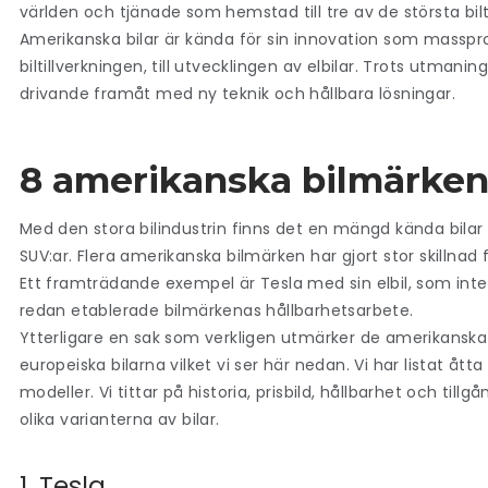
världen och tjänade som hemstad till tre av de största bilt
Amerikanska bilar
är kända för sin innovation som masspr
biltillverkningen, till utvecklingen av elbilar. Trots utmanin
drivande framåt med ny teknik och hållbara lösningar.
8 amerikanska bilmärke
Med den stora bilindustrin finns det en mängd
kända bilar
SUV:ar
. Flera amerikanska bilmärken har gjort stor skillnad
Ett framträdande exempel är Tesla med sin elbil, som in
redan etablerade bilmärkenas hållbarhetsarbete.
Ytterligare en sak som verkligen utmärker de
amerikanska 
europeiska bilarna vilket vi ser här nedan. Vi har listat å
modeller. Vi tittar på historia, prisbild, hållbarhet och till
olika varianterna av bilar.
1. Tesla