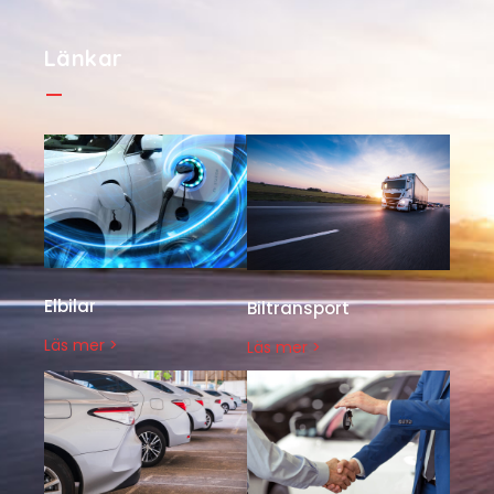
Länkar
Elbilar
Biltransport
Läs mer >
Läs mer >