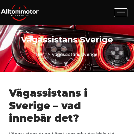
Vägassistans Sverige
Hem > Vägassistans Sverige
Vägassistans i
Sverige – vad
innebär det?
Vägassistans är en tjänst som erbjuder hjälp vid