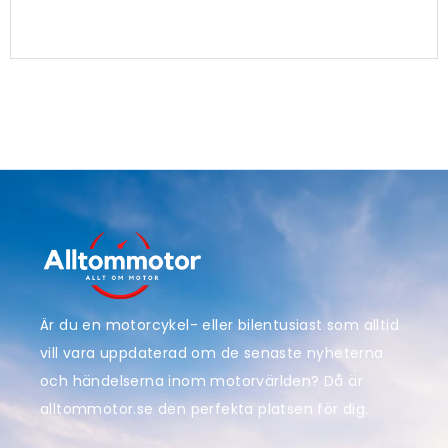
Är du en motorcykel- eller bilentusiast som alltid
vill vara uppdaterad om de senaste nyheterna
och händelserna inom motorvärlden? Då är
alltommotor.se den perfekta platsen för dig.