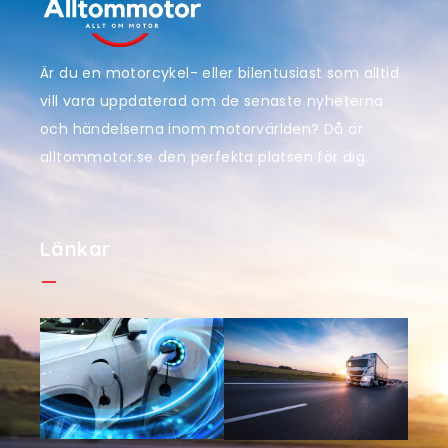
Är du en motorcykel- eller bilentusiast som alltid
vill vara uppdaterad om de senaste nyheterna
och händelserna inom motorvärlden? Då är
alltommotor.se den perfekta platsen för dig.
Länkar